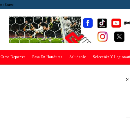
se / Unirse
Otros Deportes
Pasa En Honduras
Saludable
Selección Y Legionar
S