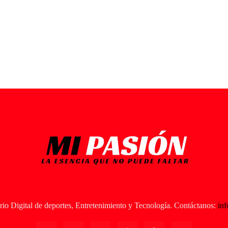
io Digital de deportes, Entretenimiento y Tecnología. Contáctanos:
in