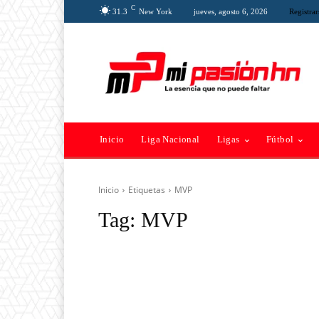
C
31.3
New York
jueves, agosto 6, 2026
Registrar
Inicio
Liga Nacional
Ligas
Fútbol
Inicio
Etiquetas
MVP
Tag:
MVP