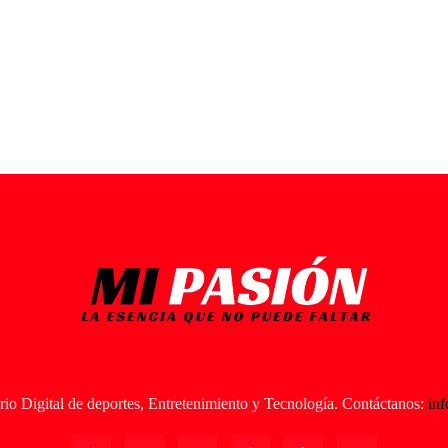
io Digital de deportes, Entretenimiento y Tecnología. Contáctanos:
in