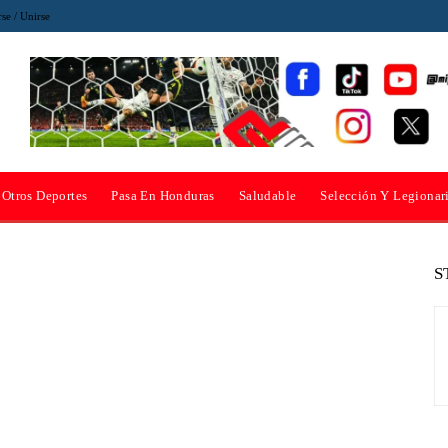
rse / Unirse
Otros Deportes
Pasa En Honduras
Saludable
Selección Y Legionar
S