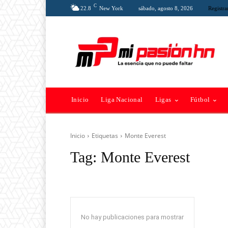
C
22.8
New York
sábado, agosto 8, 2026
Registra
Inicio
Liga Nacional
Ligas
Fútbol
Inicio
Etiquetas
Monte Everest
Tag:
Monte Everest
No hay publicaciones para mostrar