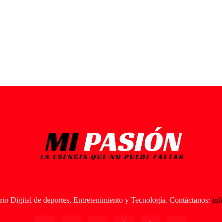
io Digital de deportes, Entretenimiento y Tecnología. Contáctanos:
in