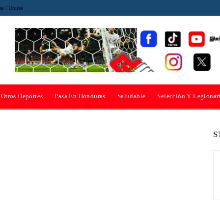
se / Unirse
Otros Deportes
Pasa En Honduras
Saludable
Selección Y Legionar
S