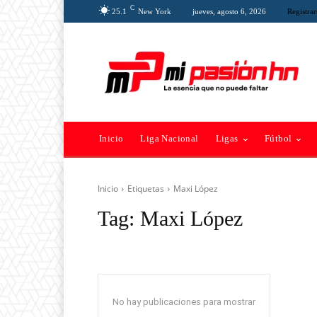
C
25.1
New York
jueves, agosto 6, 2026
Registrar
Inicio
Liga Nacional
Ligas
Fútbol
Inicio
Etiquetas
Maxi López
Tag:
Maxi López
No hay publicaciones para mostrar