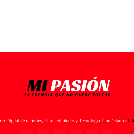
io Digital de deportes, Entretenimiento y Tecnología. Contáctanos:
in