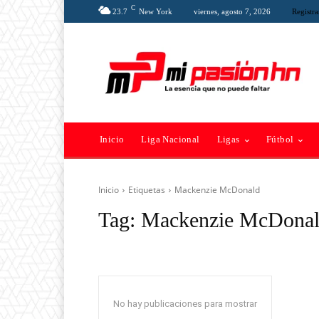
C
23.7
New York
viernes, agosto 7, 2026
Registra
Inicio
Liga Nacional
Ligas
Fútbol
Inicio
Etiquetas
Mackenzie McDonald
Tag:
Mackenzie McDona
No hay publicaciones para mostrar