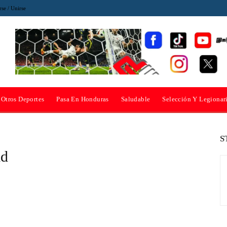
rse / Unirse
Otros Deportes
Pasa En Honduras
Saludable
Selección Y Legionar
S
ld