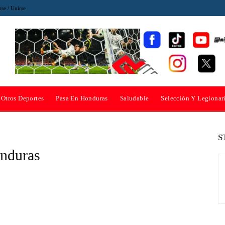
rse / Unirse
Otros Deportes
Pasa En Honduras
Saludable
Selección Y Legionar
S
onduras