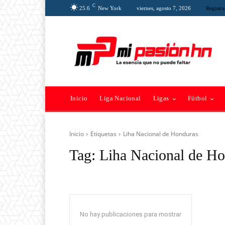
C
25.6
New York
viernes, agosto 7, 2026
Registra
Inicio
Liga Nacional
Ligas
Fútbol
Inicio
Etiquetas
Liha Nacional de Honduras
Tag:
Liha Nacional de H
No hay publicaciones para mostrar