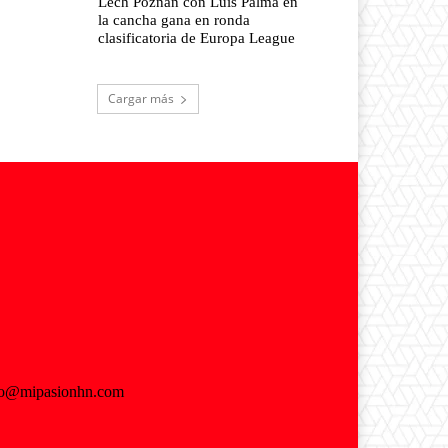
Lech Poznan con Luis Palma en
la cancha gana en ronda
clasificatoria de Europa League
Cargar más
fo@mipasionhn.com