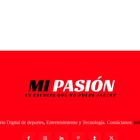
io Digital de deportes, Entretenimiento y Tecnología. Contáctanos:
in