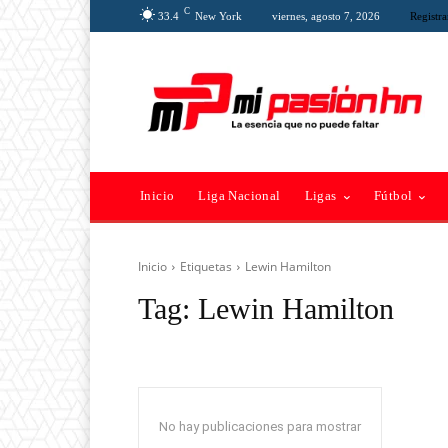
C
33.4
New York
viernes, agosto 7, 2026
Registra
Inicio
Liga Nacional
Ligas
Fútbol
Inicio
Etiquetas
Lewin Hamilton
Tag:
Lewin Hamilton
No hay publicaciones para mostrar