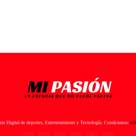
io Digital de deportes, Entretenimiento y Tecnología. Contáctanos:
in