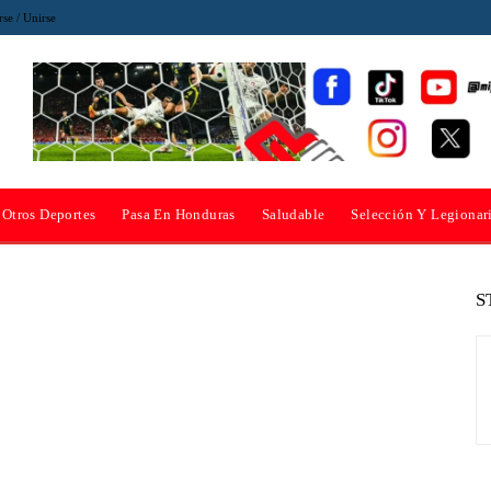
rse / Unirse
Otros Deportes
Pasa En Honduras
Saludable
Selección Y Legionar
S