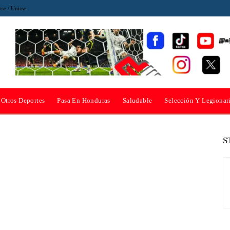
rse / Unirse
Otros Deportes
Pasa En Honduras
Saludable
Selección Y Legionar
S