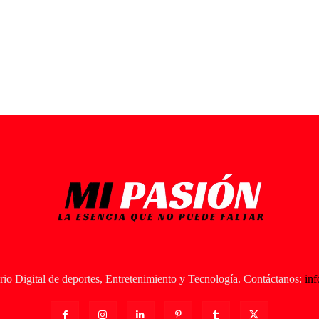
io Digital de deportes, Entretenimiento y Tecnología. Contáctanos:
in