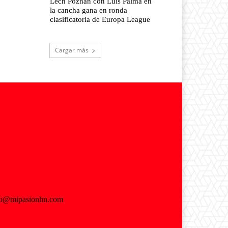
Lech Poznan con Luis Palma en
la cancha gana en ronda
clasificatoria de Europa League
Cargar más
fo@mipasionhn.com