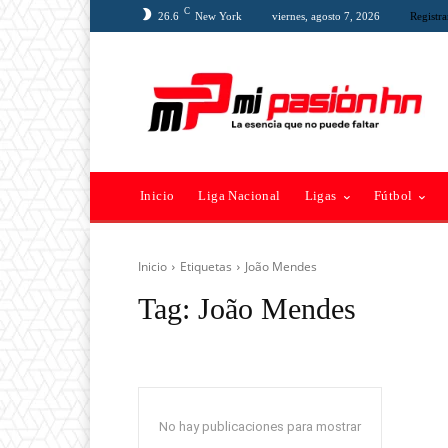
C
26.6
New York
viernes, agosto 7, 2026
Registra
Inicio
Liga Nacional
Ligas
Fútbol
Inicio
Etiquetas
João Mendes
Tag:
João Mendes
No hay publicaciones para mostrar