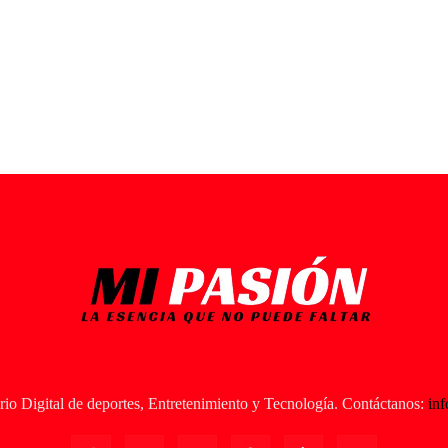
io Digital de deportes, Entretenimiento y Tecnología. Contáctanos:
in