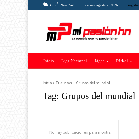
C
33.6
New York
viernes, agosto 7, 2026
Registra
Inicio
Liga Nacional
Ligas
Fútbol
Inicio
Etiquetas
Grupos del mundial
Tag:
Grupos del mundial
No hay publicaciones para mostrar