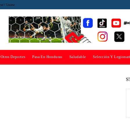
rse / Unirse
Otros Deportes
Pasa En Honduras
Saludable
Selección Y Legionar
S