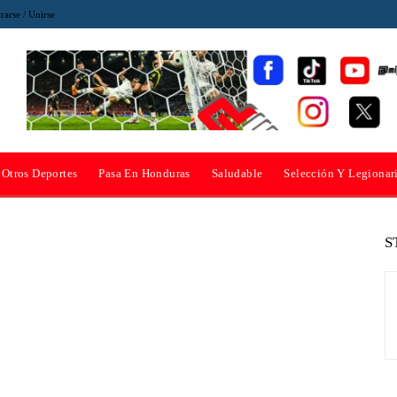
rarse / Unirse
Otros Deportes
Pasa En Honduras
Saludable
Selección Y Legionar
S