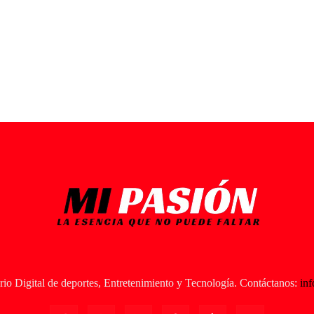
io Digital de deportes, Entretenimiento y Tecnología. Contáctanos:
in