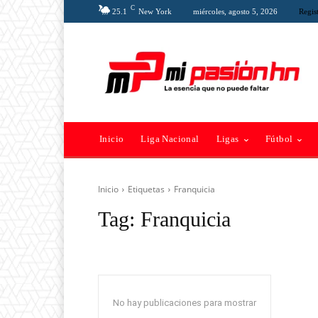
C
25.1
New York
miércoles, agosto 5, 2026
Regist
Inicio
Liga Nacional
Ligas
Fútbol
Inicio
Etiquetas
Franquicia
Tag:
Franquicia
No hay publicaciones para mostrar