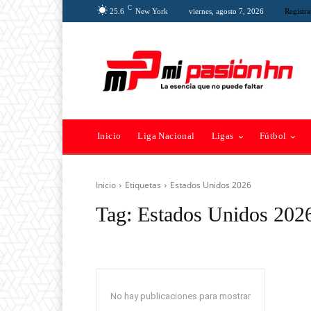
C
25.6
New York
viernes, agosto 7, 2026
Registra
Inicio
Liga Nacional
Ligas
Fútbol
Inicio
Etiquetas
Estados Unidos 2026
Tag:
Estados Unidos 202
No hay publicaciones para mostrar