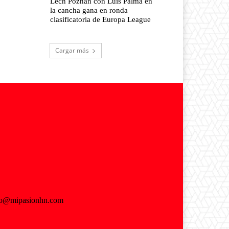
Lech Poznan con Luis Palma en
la cancha gana en ronda
clasificatoria de Europa League
Cargar más
fo@mipasionhn.com