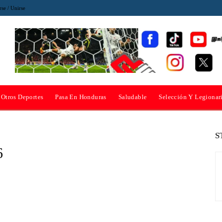
rse / Unirse
Otros Deportes
Pasa En Honduras
Saludable
Selección Y Legionar
S
6