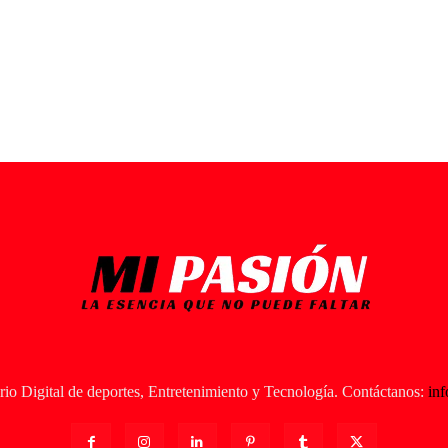
io Digital de deportes, Entretenimiento y Tecnología. Contáctanos:
in