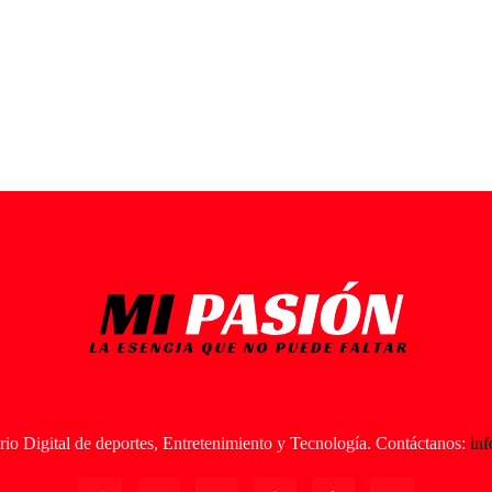
io Digital de deportes, Entretenimiento y Tecnología. Contáctanos:
in