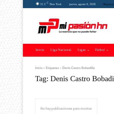
C
31.3
New York
jueves, agosto 6, 2026
Registrar
Inicio
Liga Nacional
Ligas
Fútbol
Inicio
Etiquetas
Denis Castro Bobadilla
Tag:
Denis Castro Bobadi
No hay publicaciones para mostrar