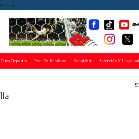
se / Unirse
Otros Deportes
Pasa En Honduras
Saludable
Selección Y Legionar
S
lla