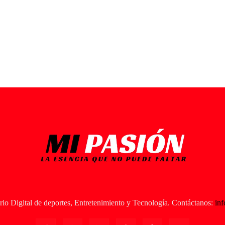
io Digital de deportes, Entretenimiento y Tecnología. Contáctanos:
in