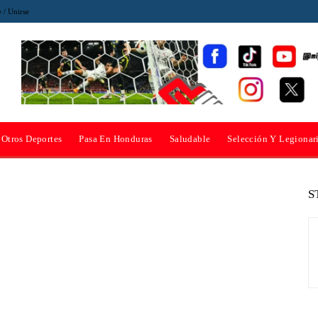
e / Unirse
Otros Deportes
Pasa En Honduras
Saludable
Selección Y Legionar
S