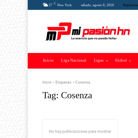
C
27
New York
sábado, agosto 8, 2026
Registrars
Inicio
Liga Nacional
Ligas
Fútbol
Inicio
Etiquetas
Cosenza
Tag:
Cosenza
No hay publicaciones para mostrar