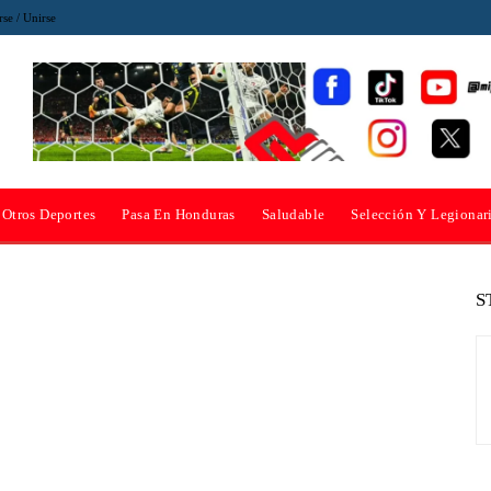
rse / Unirse
Otros Deportes
Pasa En Honduras
Saludable
Selección Y Legionar
S