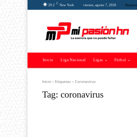
C
29.2
New York
viernes, agosto 7, 2026
Registra
Inicio
Liga Nacional
Ligas
Fútbol
Inicio
Etiquetas
Coronavirus
Tag:
coronavirus