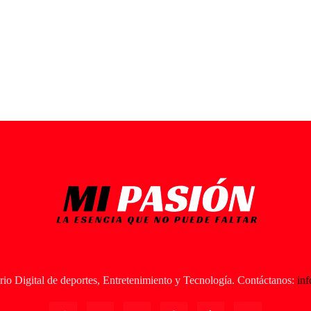
io Digital de deportes, Entretenimiento y Tecnología. Contáctanos:
in