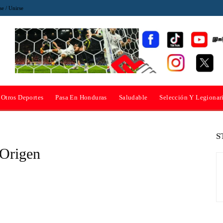
se / Unirse
Otros Deportes
Pasa En Honduras
Saludable
Selección Y Legionar
S
 Origen