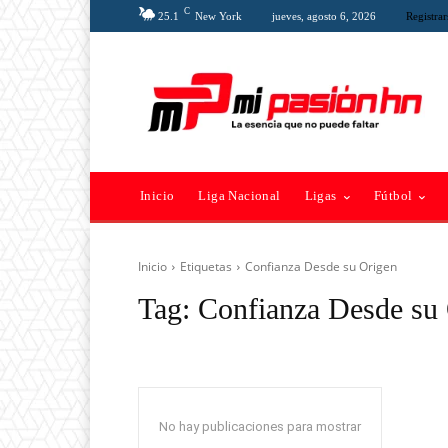
C
25.1
New York
jueves, agosto 6, 2026
Registrar
Inicio
Liga Nacional
Ligas
Fútbol
Inicio
Etiquetas
Confianza Desde su Origen
Tag:
Confianza Desde su
No hay publicaciones para mostrar