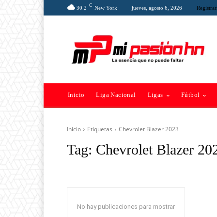
C
30.2
New York
jueves, agosto 6, 2026
Registrar
Inicio
Liga Nacional
Ligas
Fútbol
Inicio
Etiquetas
Chevrolet Blazer 2023
Tag:
Chevrolet Blazer 20
No hay publicaciones para mostrar