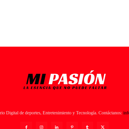
io Digital de deportes, Entretenimiento y Tecnología. Contáctanos:
in