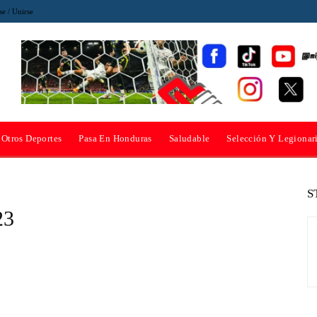
se / Unirse
Otros Deportes
Pasa En Honduras
Saludable
Selección Y Legionar
S
23