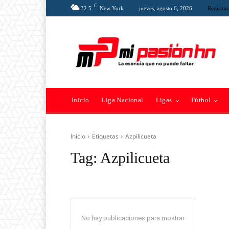
C
32.5
New York
jueves, agosto 6, 2026
Registrar
Inicio
Liga Nacional
Ligas
Fútbol
Inicio
Etiquetas
Azpilicueta
Tag:
Azpilicueta
No hay publicaciones para mostrar