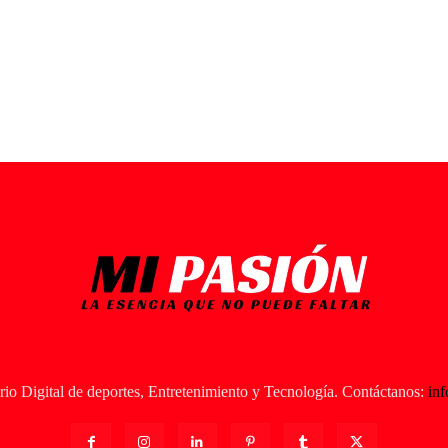
io Digital de deportes, Entretenimiento y Tecnología. Contáctanos:
in