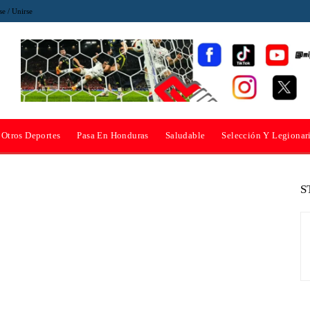
se / Unirse
Otros Deportes
Pasa En Honduras
Saludable
Selección Y Legionar
S