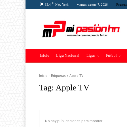
C
33.4
New York
viernes, agosto 7, 2026
Registra
Inicio
Liga Nacional
Ligas
Fútbol
Inicio
Etiquetas
Apple TV
Tag:
Apple TV
No hay publicaciones para mostrar