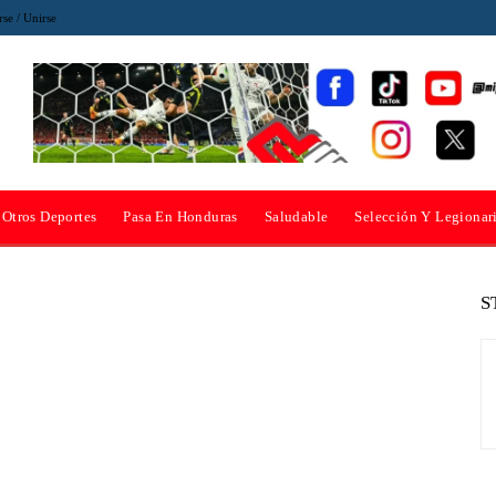
rse / Unirse
Otros Deportes
Pasa En Honduras
Saludable
Selección Y Legionar
S