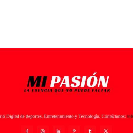
io Digital de deportes, Entretenimiento y Tecnología. Contáctanos:
in