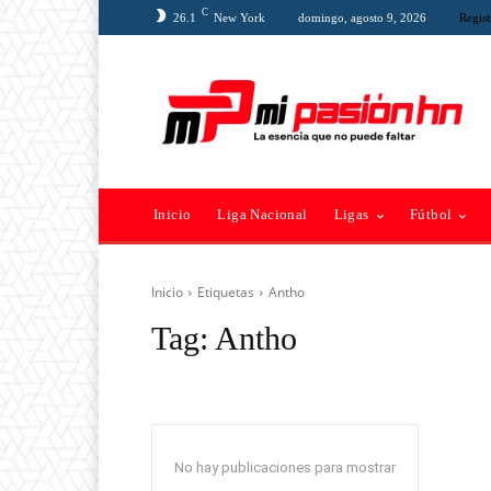
C
26.1
New York
domingo, agosto 9, 2026
Regist
Inicio
Liga Nacional
Ligas
Fútbol
Inicio
Etiquetas
Antho
Tag:
Antho
No hay publicaciones para mostrar