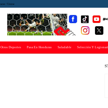
rarse / Unirse
Otros Deportes
Pasa En Honduras
Saludable
Selección Y Legionar
S