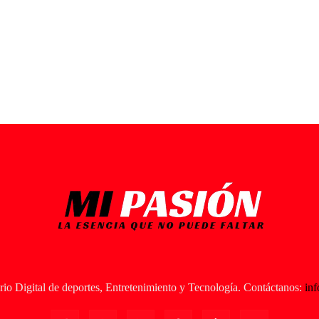
io Digital de deportes, Entretenimiento y Tecnología. Contáctanos:
in