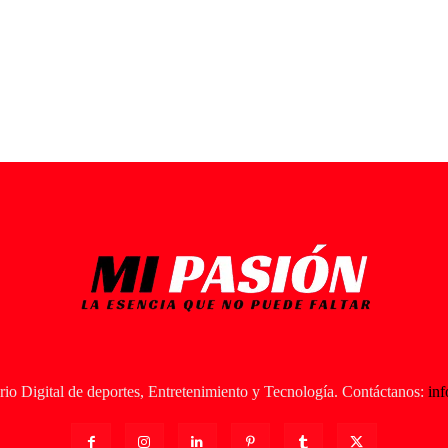
io Digital de deportes, Entretenimiento y Tecnología. Contáctanos:
in