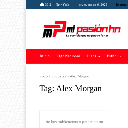
C
30.2
New York
jueves, agosto 6, 2026
Registrar
Inicio
Liga Nacional
Ligas
Fútbol
Inicio
Etiquetas
Alex Morgan
Tag:
Alex Morgan
No hay publicaciones para mostrar