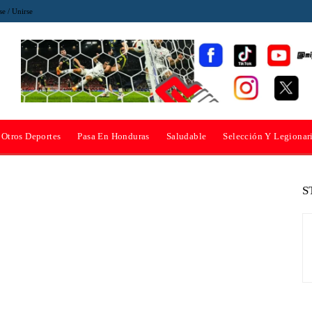
se / Unirse
Otros Deportes
Pasa En Honduras
Saludable
Selección Y Legionar
S