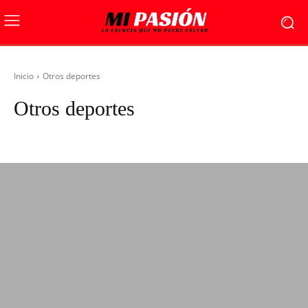
Inicio
Otros deportes
Otros deportes
Agenda País
Cancha Política
Destacada
Entretenimiento
Foto del dí